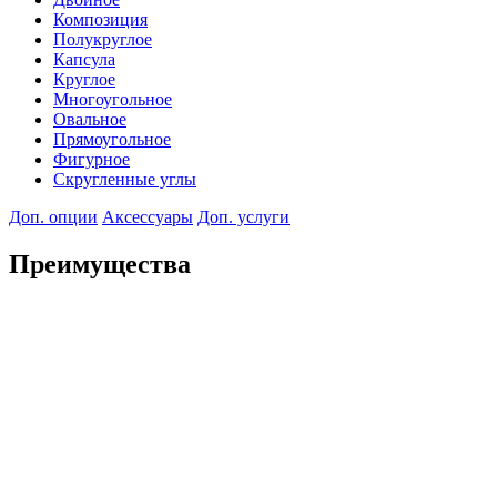
Композиция
Полукруглое
Капсула
Круглое
Многоугольное
Овальное
Прямоугольное
Фигурное
Скругленные углы
Доп. опции
Аксессуары
Доп. услуги
Преимущества