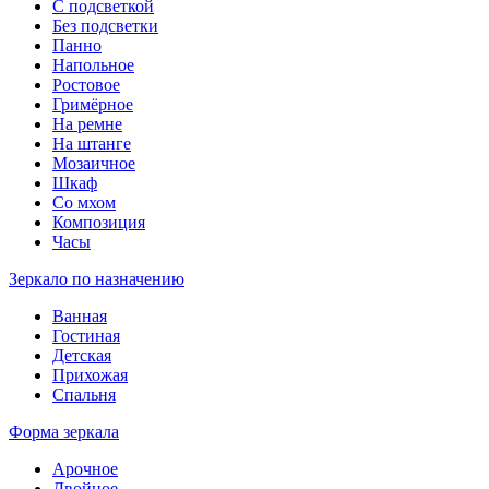
С подсветкой
Без подсветки
Панно
Напольное
Ростовое
Гримёрное
На ремне
На штанге
Мозаичное
Шкаф
Со мхом
Композиция
Часы
Зеркало по назначению
Ванная
Гостиная
Детская
Прихожая
Спальня
Форма зеркала
Арочное
Двойное