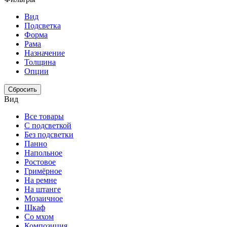
Вид
Подсветка
Форма
Рама
Назначение
Толщина
Опции
Сбросить
Вид
Все товары
С подсветкой
Без подсветки
Панно
Напольное
Ростовое
Гримёрное
На ремне
На штанге
Мозаичное
Шкаф
Со мхом
Композиция