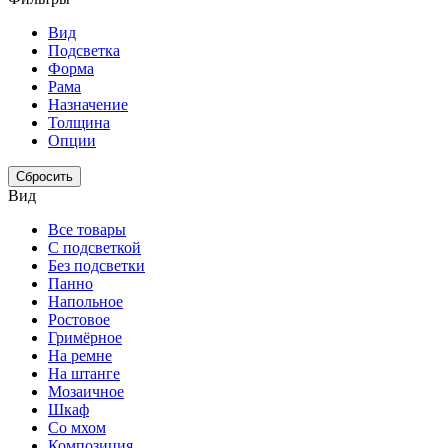
Вид
Подсветка
Форма
Рама
Назначение
Толщина
Опции
Сбросить
Вид
Все товары
С подсветкой
Без подсветки
Панно
Напольное
Ростовое
Гримёрное
На ремне
На штанге
Мозаичное
Шкаф
Со мхом
Композиция