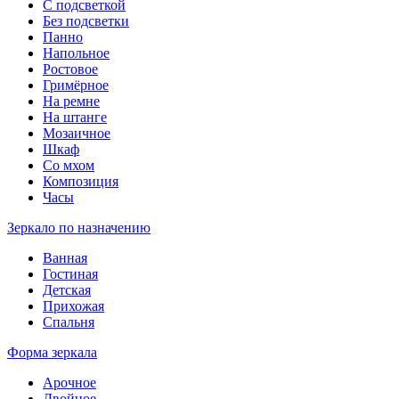
С подсветкой
Без подсветки
Панно
Напольное
Ростовое
Гримёрное
На ремне
На штанге
Мозаичное
Шкаф
Со мхом
Композиция
Часы
Зеркало по назначению
Ванная
Гостиная
Детская
Прихожая
Спальня
Форма зеркала
Арочное
Двойное