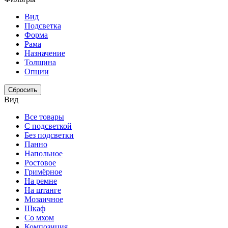
Вид
Подсветка
Форма
Рама
Назначение
Толщина
Опции
Сбросить
Вид
Все товары
С подсветкой
Без подсветки
Панно
Напольное
Ростовое
Гримёрное
На ремне
На штанге
Мозаичное
Шкаф
Со мхом
Композиция