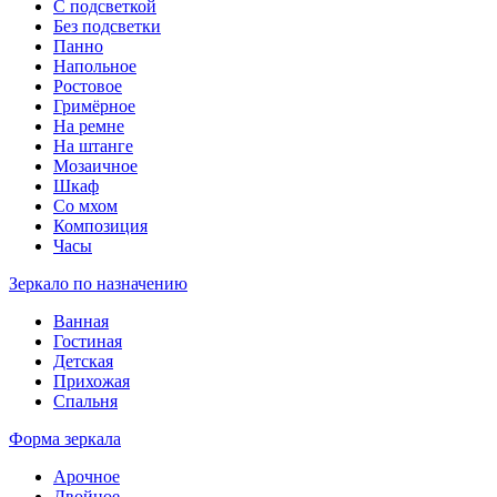
С подсветкой
Без подсветки
Панно
Напольное
Ростовое
Гримёрное
На ремне
На штанге
Мозаичное
Шкаф
Со мхом
Композиция
Часы
Зеркало по назначению
Ванная
Гостиная
Детская
Прихожая
Спальня
Форма зеркала
Арочное
Двойное