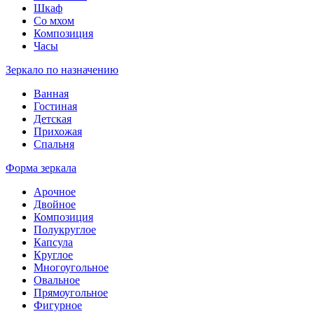
Шкаф
Со мхом
Композиция
Часы
Зеркало по назначению
Ванная
Гостиная
Детская
Прихожая
Спальня
Форма зеркала
Арочное
Двойное
Композиция
Полукруглое
Капсула
Круглое
Многоугольное
Овальное
Прямоугольное
Фигурное