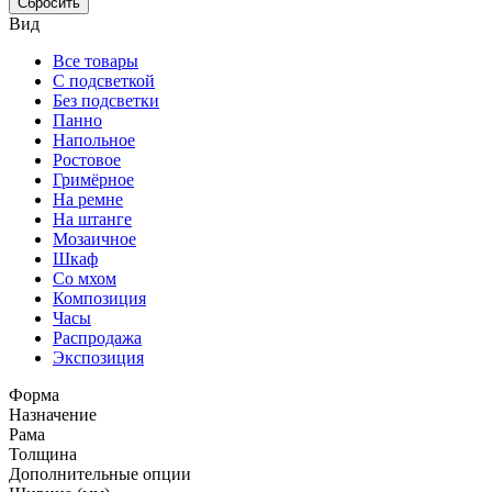
Сбросить
Вид
Все товары
С подсветкой
Без подсветки
Панно
Напольное
Ростовое
Гримёрное
На ремне
На штанге
Мозаичное
Шкаф
Со мхом
Композиция
Часы
Распродажа
Экспозиция
Форма
Назначение
Рама
Толщина
Дополнительные опции