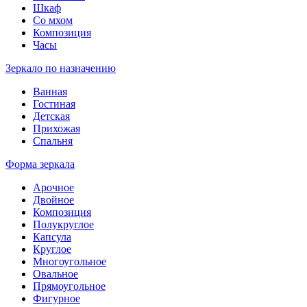
Шкаф
Со мхом
Композиция
Часы
Зеркало по назначению
Ванная
Гостиная
Детская
Прихожая
Спальня
Форма зеркала
Арочное
Двойное
Композиция
Полукруглое
Капсула
Круглое
Многоугольное
Овальное
Прямоугольное
Фигурное