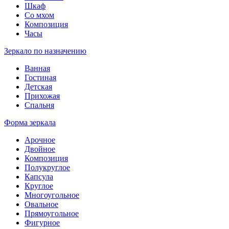
Шкаф
Со мхом
Композиция
Часы
Зеркало по назначению
Ванная
Гостиная
Детская
Прихожая
Спальня
Форма зеркала
Арочное
Двойное
Композиция
Полукруглое
Капсула
Круглое
Многоугольное
Овальное
Прямоугольное
Фигурное