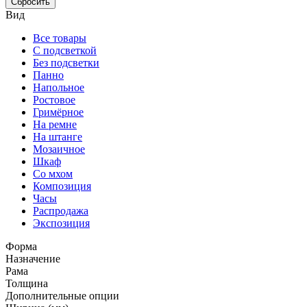
Сбросить
Вид
Все товары
С подсветкой
Без подсветки
Панно
Напольное
Ростовое
Гримёрное
На ремне
На штанге
Мозаичное
Шкаф
Со мхом
Композиция
Часы
Распродажа
Экспозиция
Форма
Назначение
Рама
Толщина
Дополнительные опции