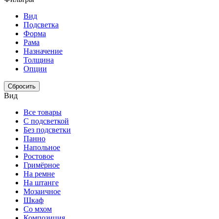
Вид
Подсветка
Форма
Рама
Назначение
Толщина
Опции
Сбросить
Вид
Все товары
С подсветкой
Без подсветки
Панно
Напольное
Ростовое
Гримёрное
На ремне
На штанге
Мозаичное
Шкаф
Со мхом
Композиция