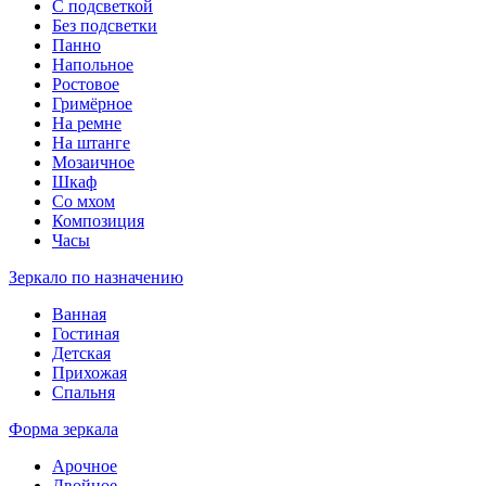
С подсветкой
Без подсветки
Панно
Напольное
Ростовое
Гримёрное
На ремне
На штанге
Мозаичное
Шкаф
Со мхом
Композиция
Часы
Зеркало по назначению
Ванная
Гостиная
Детская
Прихожая
Спальня
Форма зеркала
Арочное
Двойное