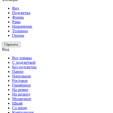
Вид
Подсветка
Форма
Рама
Назначение
Толщина
Опции
Сбросить
Вид
Все товары
С подсветкой
Без подсветки
Панно
Напольное
Ростовое
Гримёрное
На ремне
На штанге
Мозаичное
Шкаф
Со мхом
Композиция