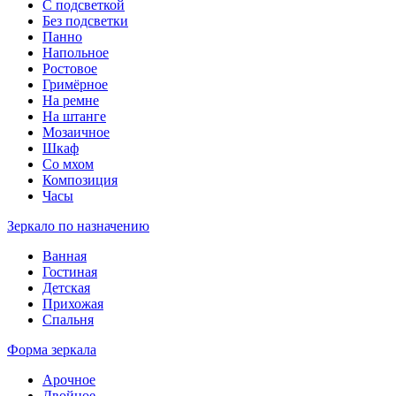
С подсветкой
Без подсветки
Панно
Напольное
Ростовое
Гримёрное
На ремне
На штанге
Мозаичное
Шкаф
Со мхом
Композиция
Часы
Зеркало по назначению
Ванная
Гостиная
Детская
Прихожая
Спальня
Форма зеркала
Арочное
Двойное