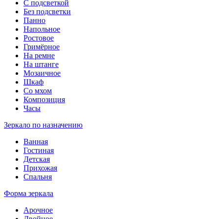
С подсветкой
Без подсветки
Панно
Напольное
Ростовое
Гримёрное
На ремне
На штанге
Мозаичное
Шкаф
Со мхом
Композиция
Часы
Зеркало по назначению
Ванная
Гостиная
Детская
Прихожая
Спальня
Форма зеркала
Арочное
Двойное