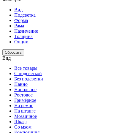
Вид
Подсветка
Форма
Рама
Назначение
Толщина
Опции
Сбросить
Вид
Все товары
С подсветкой
Без подсветки
Панно
Напольное
Ростовое
Гримёрное
На ремне
На штанге
Мозаичное
Шкаф
Со мхом
Композиция