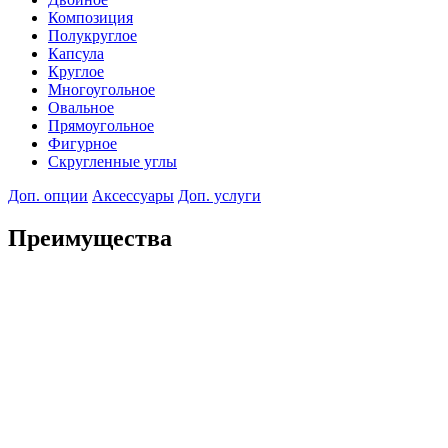
Композиция
Полукруглое
Капсула
Круглое
Многоугольное
Овальное
Прямоугольное
Фигурное
Скругленные углы
Доп. опции
Аксессуары
Доп. услуги
Преимущества