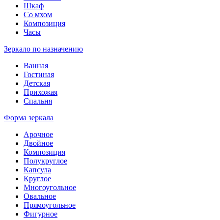
Шкаф
Со мхом
Композиция
Часы
Зеркало по назначению
Ванная
Гостиная
Детская
Прихожая
Спальня
Форма зеркала
Арочное
Двойное
Композиция
Полукруглое
Капсула
Круглое
Многоугольное
Овальное
Прямоугольное
Фигурное