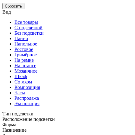
Сбросить
Вид
Все товары
С подсветкой
Без подсветки
Панно
Напольное
Ростовое
Гримёрное
На ремне
На штанге
Мозаичное
Шкаф
Со мхом
Композиция
Часы
Распродажа
Экспозиция
Тип подсветки
Расположение подсветки
Форма
Назначение