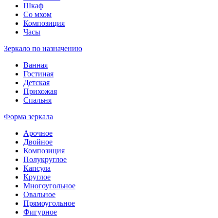
Шкаф
Со мхом
Композиция
Часы
Зеркало по назначению
Ванная
Гостиная
Детская
Прихожая
Спальня
Форма зеркала
Арочное
Двойное
Композиция
Полукруглое
Капсула
Круглое
Многоугольное
Овальное
Прямоугольное
Фигурное