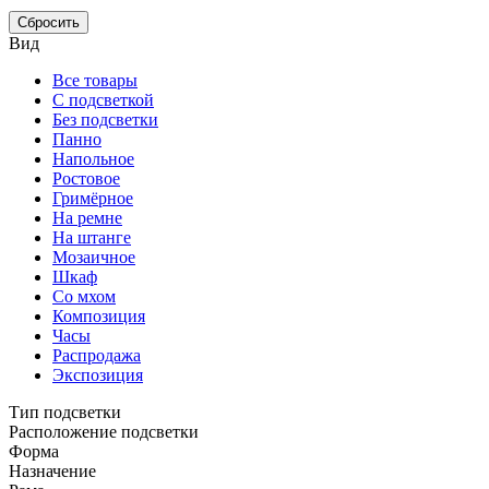
Сбросить
Вид
Все товары
С подсветкой
Без подсветки
Панно
Напольное
Ростовое
Гримёрное
На ремне
На штанге
Мозаичное
Шкаф
Со мхом
Композиция
Часы
Распродажа
Экспозиция
Тип подсветки
Расположение подсветки
Форма
Назначение