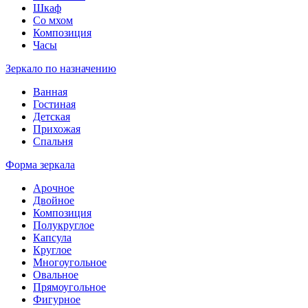
Шкаф
Со мхом
Композиция
Часы
Зеркало по назначению
Ванная
Гостиная
Детская
Прихожая
Спальня
Форма зеркала
Арочное
Двойное
Композиция
Полукруглое
Капсула
Круглое
Многоугольное
Овальное
Прямоугольное
Фигурное