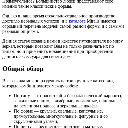
Прямоугольное? Большинство людей представляют себе
именно такие классические формы.
Однако в наше время стекольно-зеркальное производство
достигло небывалых успехов, и в
каталоге
Miralls имеется
огромный перечень моделей самой разной формы и с самыми
разными опциями.
Данная статья создана нами в качестве путеводителя по миру
зеркал, который позволит Вам не только различать их по
типам, но и применить новые знания при приобретении
данного аксессуара для своего дома.
Общий обзор
Все зеркала можно разделить на три крупные категории,
которые комбинируются между собой:
По типу — с подсветкой и без (классический вариант),
зеркальные панно, гримёрные, мозаичные, напольные,
на ременном подвесе и зеркальные шкафы;
По форме — круглые, овальные, капсульные,
прямоугольные, многоугольные, фигурные и со
скруглёнными углами;
По цвету — бесцветные, цветные и матовые.