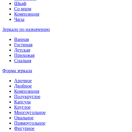
Шкаф
Со мхом
Композиция
Часы
Зеркало по назначению
Ванная
Гостиная
Детская
Прихожая
Спальня
Форма зеркала
Арочное
Двойное
Композиция
Полукруглое
Капсула
Круглое
Многоугольное
Овальное
Прямоугольное
Фигурное