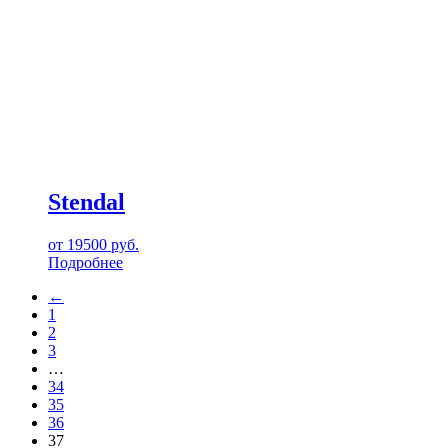
Stendal
от
19500
руб.
Подробнее
←
1
2
3
…
34
35
36
37