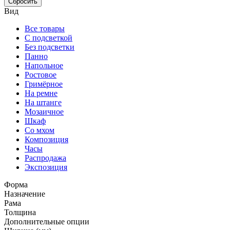
Сбросить
Вид
Все товары
С подсветкой
Без подсветки
Панно
Напольное
Ростовое
Гримёрное
На ремне
На штанге
Мозаичное
Шкаф
Со мхом
Композиция
Часы
Распродажа
Экспозиция
Форма
Назначение
Рама
Толщина
Дополнительные опции