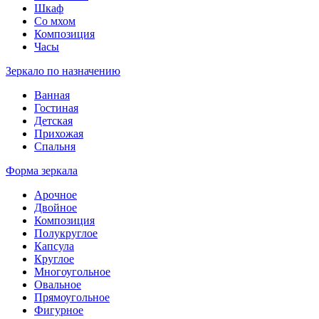
Шкаф
Со мхом
Композиция
Часы
Зеркало по назначению
Ванная
Гостиная
Детская
Прихожая
Спальня
Форма зеркала
Арочное
Двойное
Композиция
Полукруглое
Капсула
Круглое
Многоугольное
Овальное
Прямоугольное
Фигурное