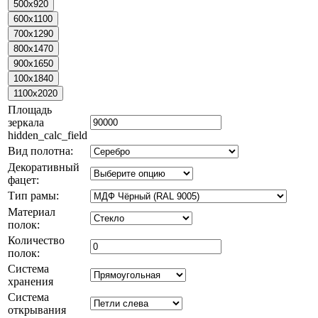
Площадь
зеркала
hidden_calc_field
Вид полотна:
Декоративный
фацет:
Тип рамы:
Материал
полок:
Количество
полок:
Система
хранения
Система
открывания