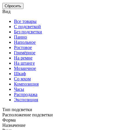
Сбросить
Вид
Все товары
С подсветкой
Без подсветки
Панно
Напольное
Ростовое
Гримёрное
На ремне
На штанге
Мозаичное
Шкаф
Со мхом
Композиция
Часы
Распродажа
Экспозиция
Тип подсветки
Расположение подсветки
Форма
Назначение