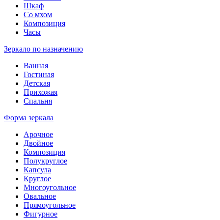
Шкаф
Со мхом
Композиция
Часы
Зеркало по назначению
Ванная
Гостиная
Детская
Прихожая
Спальня
Форма зеркала
Арочное
Двойное
Композиция
Полукруглое
Капсула
Круглое
Многоугольное
Овальное
Прямоугольное
Фигурное