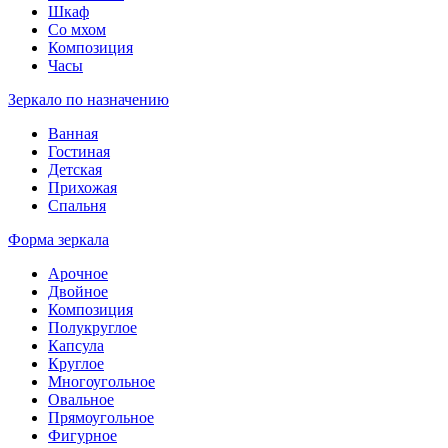
Шкаф
Со мхом
Композиция
Часы
Зеркало по назначению
Ванная
Гостиная
Детская
Прихожая
Спальня
Форма зеркала
Арочное
Двойное
Композиция
Полукруглое
Капсула
Круглое
Многоугольное
Овальное
Прямоугольное
Фигурное