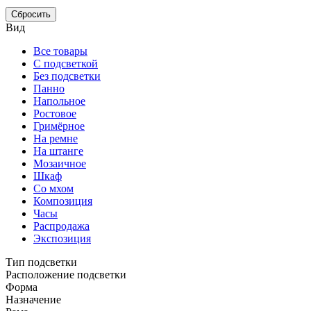
Сбросить
Вид
Все товары
С подсветкой
Без подсветки
Панно
Напольное
Ростовое
Гримёрное
На ремне
На штанге
Мозаичное
Шкаф
Со мхом
Композиция
Часы
Распродажа
Экспозиция
Тип подсветки
Расположение подсветки
Форма
Назначение