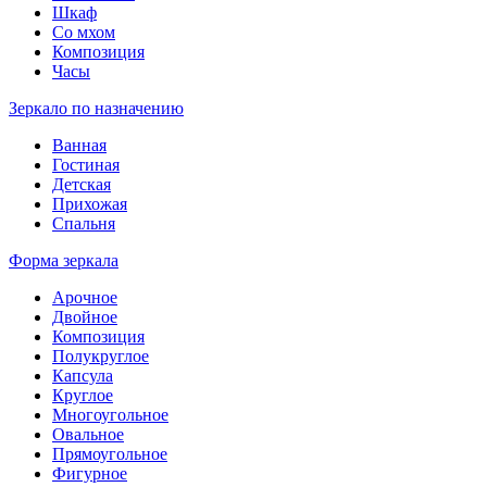
Шкаф
Со мхом
Композиция
Часы
Зеркало по назначению
Ванная
Гостиная
Детская
Прихожая
Спальня
Форма зеркала
Арочное
Двойное
Композиция
Полукруглое
Капсула
Круглое
Многоугольное
Овальное
Прямоугольное
Фигурное