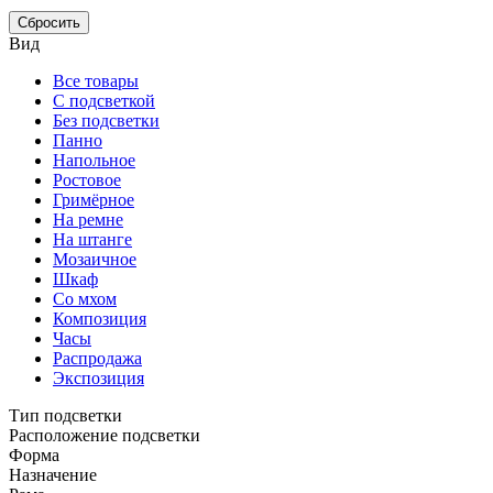
Сбросить
Вид
Все товары
С подсветкой
Без подсветки
Панно
Напольное
Ростовое
Гримёрное
На ремне
На штанге
Мозаичное
Шкаф
Со мхом
Композиция
Часы
Распродажа
Экспозиция
Тип подсветки
Расположение подсветки
Форма
Назначение