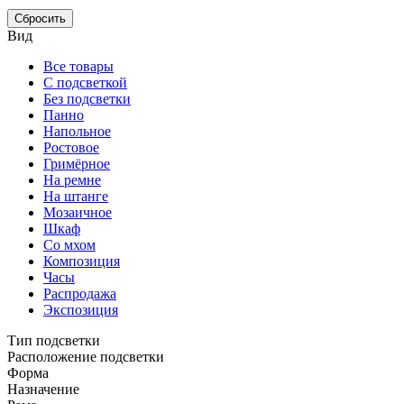
Сбросить
Вид
Все товары
С подсветкой
Без подсветки
Панно
Напольное
Ростовое
Гримёрное
На ремне
На штанге
Мозаичное
Шкаф
Со мхом
Композиция
Часы
Распродажа
Экспозиция
Тип подсветки
Расположение подсветки
Форма
Назначение