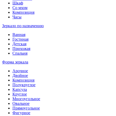
Шкаф
Со мхом
Композиция
Часы
Зеркало по назначению
Ванная
Гостиная
Детская
Прихожая
Спальня
Форма зеркала
Арочное
Двойное
Композиция
Полукруглое
Капсула
Круглое
Многоугольное
Овальное
Прямоугольное
Фигурное