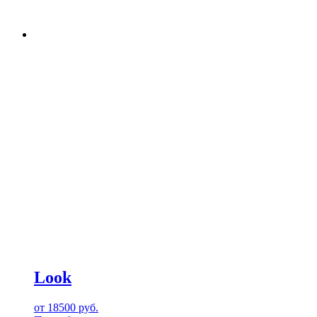
Look
от
18500
руб.