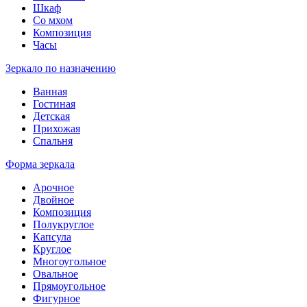
Шкаф
Со мхом
Композиция
Часы
Зеркало по назначению
Ванная
Гостиная
Детская
Прихожая
Спальня
Форма зеркала
Арочное
Двойное
Композиция
Полукруглое
Капсула
Круглое
Многоугольное
Овальное
Прямоугольное
Фигурное