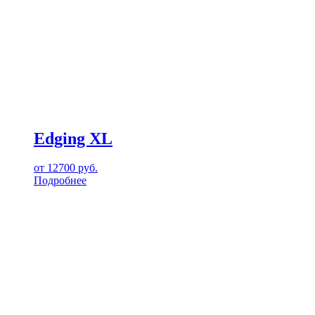
Edging XL
от
12700
руб.
Подробнее