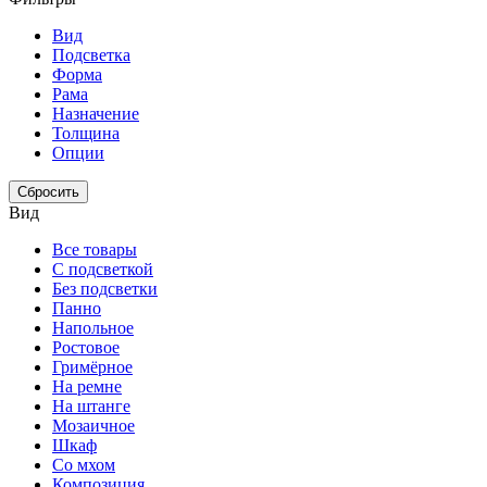
Вид
Подсветка
Форма
Рама
Назначение
Толщина
Опции
Сбросить
Вид
Все товары
С подсветкой
Без подсветки
Панно
Напольное
Ростовое
Гримёрное
На ремне
На штанге
Мозаичное
Шкаф
Со мхом
Композиция