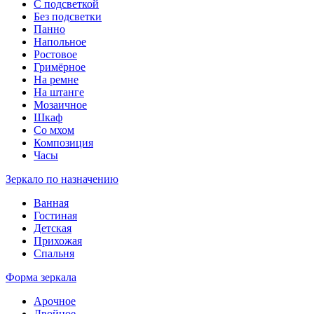
С подсветкой
Без подсветки
Панно
Напольное
Ростовое
Гримёрное
На ремне
На штанге
Мозаичное
Шкаф
Со мхом
Композиция
Часы
Зеркало по назначению
Ванная
Гостиная
Детская
Прихожая
Спальня
Форма зеркала
Арочное
Двойное