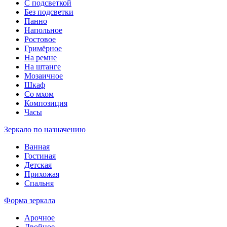
С подсветкой
Без подсветки
Панно
Напольное
Ростовое
Гримёрное
На ремне
На штанге
Мозаичное
Шкаф
Со мхом
Композиция
Часы
Зеркало по назначению
Ванная
Гостиная
Детская
Прихожая
Спальня
Форма зеркала
Арочное
Двойное