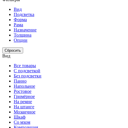
Вид
Подсветка
Форма
Рама
Назначение
Толщина
Опции
Сбросить
Вид
Все товары
С подсветкой
Без подсветки
Панно
Напольное
Ростовое
Гримёрное
На ремне
На штанге
Мозаичное
Шкаф
Со мхом
Композиция