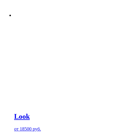
Look
от
18500
руб.