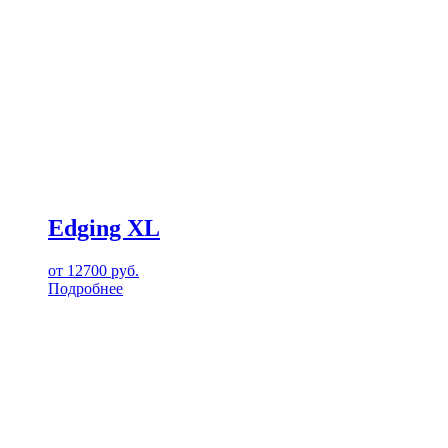
Edging XL
от
12700
руб.
Подробнее