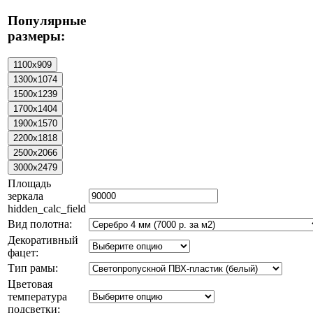
Популярные
размеры:
Площадь
зеркала
hidden_calc_field
Вид полотна:
Декоративный
фацет:
Тип рамы:
Цветовая
температура
подсветки: