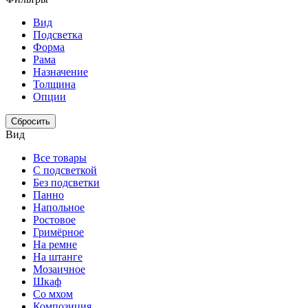
Вид
Подсветка
Форма
Рама
Назначение
Толщина
Опции
Сбросить
Вид
Все товары
С подсветкой
Без подсветки
Панно
Напольное
Ростовое
Гримёрное
На ремне
На штанге
Мозаичное
Шкаф
Со мхом
Композиция