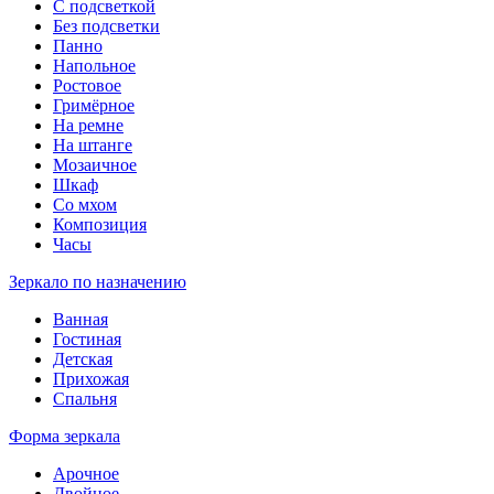
С подсветкой
Без подсветки
Панно
Напольное
Ростовое
Гримёрное
На ремне
На штанге
Мозаичное
Шкаф
Со мхом
Композиция
Часы
Зеркало по назначению
Ванная
Гостиная
Детская
Прихожая
Спальня
Форма зеркала
Арочное
Двойное