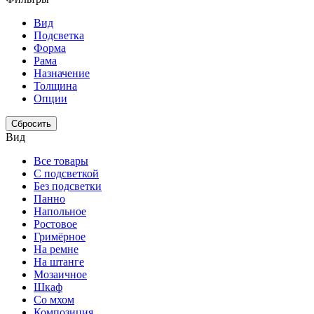
Вид
Подсветка
Форма
Рама
Назначение
Толщина
Опции
Сбросить
Вид
Все товары
С подсветкой
Без подсветки
Панно
Напольное
Ростовое
Гримёрное
На ремне
На штанге
Мозаичное
Шкаф
Со мхом
Композиция