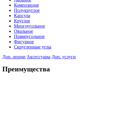
Композиция
Полукруглое
Капсула
Круглое
Многоугольное
Овальное
Прямоугольное
Фигурное
Скругленные углы
Доп. опции
Аксессуары
Доп. услуги
Преимущества