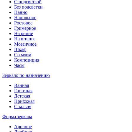
С подсветкой
Без подсветки
Панно
Напольное
Ростовое
Гримёрное
На ремне
На штанге
Мозаичное
Шкаф
Со мхом
Композиция
Часы
Зеркало по назначению
Ванная
Гостиная
Детская
Прихожая
Спальня
Форма зеркала
Арочное
Двойное