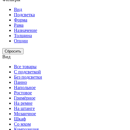
Вид
Подсветка
Форма
Рама
Назначение
Толщина
Опции
Сбросить
Вид
Все товары
С подсветкой
Без подсветки
Панно
Напольное
Ростовое
Гримёрное
На ремне
На штанге
Мозаичное
Шкаф
Со мхом
Композиция