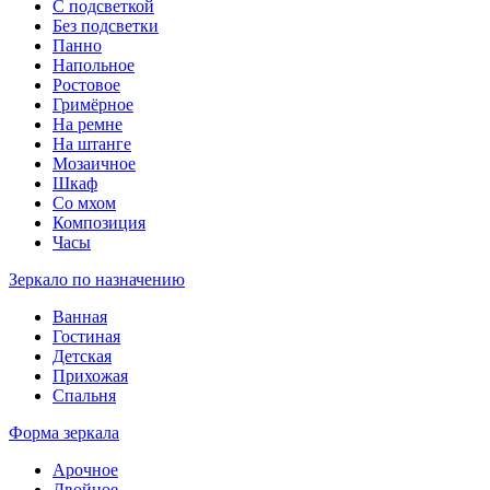
С подсветкой
Без подсветки
Панно
Напольное
Ростовое
Гримёрное
На ремне
На штанге
Мозаичное
Шкаф
Со мхом
Композиция
Часы
Зеркало по назначению
Ванная
Гостиная
Детская
Прихожая
Спальня
Форма зеркала
Арочное
Двойное