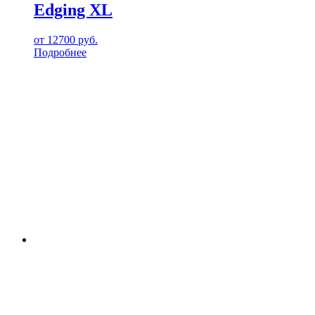
Edging XL
от
12700
руб.
Подробнее