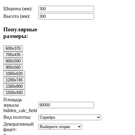
Ширина (мм):
Высота (мм):
Популярные
размеры:
Площадь
зеркала
hidden_calc_field
Вид полотна:
Декоративный
фацет: