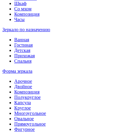
Шкаф
Со мхом
Композиция
Часы
Зеркало по назначению
Ванная
Гостиная
Детская
Прихожая
Спальня
Форма зеркала
Арочное
Двойное
Композиция
Полукруглое
Капсула
Круглое
Многоугольное
Овальное
Прямоугольное
Фигурное