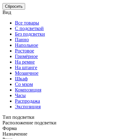
Сбросить
Вид
Все товары
С подсветкой
Без подсветки
Панно
Напольное
Ростовое
Гримёрное
На ремне
На штанге
Мозаичное
Шкаф
Со мхом
Композиция
Часы
Распродажа
Экспозиция
Тип подсветки
Расположение подсветки
Форма
Назначение