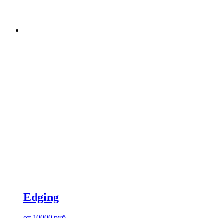
Edging
от
10000
руб.