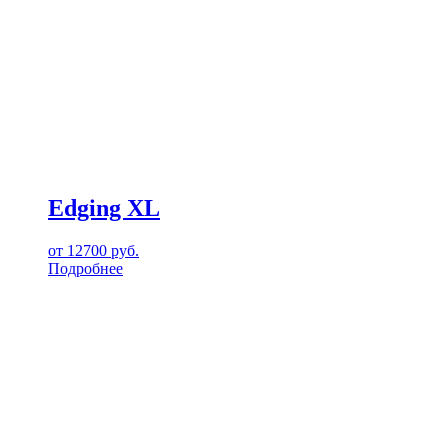
Edging XL
от
12700
руб.
Подробнее