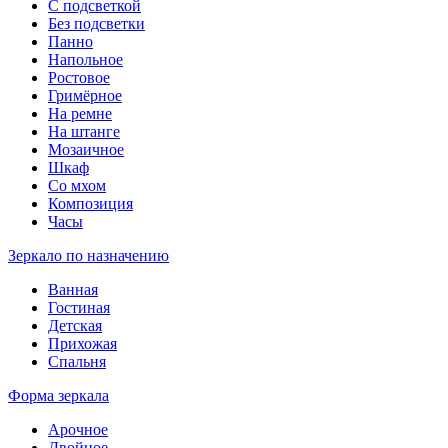
С подсветкой
Без подсветки
Панно
Напольное
Ростовое
Гримёрное
На ремне
На штанге
Мозаичное
Шкаф
Со мхом
Композиция
Часы
Зеркало по назначению
Ванная
Гостиная
Детская
Прихожая
Спальня
Форма зеркала
Арочное
Двойное