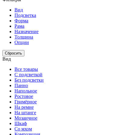
Вид
Подсветка
Форма
Рама
Назначение
Толщина
Опции
Сбросить
Вид
Все товары
С подсветкой
Без подсветки
Панно
Напольное
Ростовое
Гримёрное
На ремне
На штанге
Мозаичное
Шкаф
Со мхом
Композиция