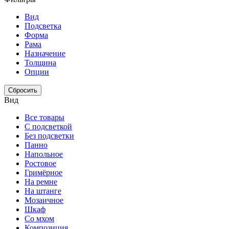
Вид
Подсветка
Форма
Рама
Назначение
Толщина
Опции
Сбросить
Вид
Все товары
С подсветкой
Без подсветки
Панно
Напольное
Ростовое
Гримёрное
На ремне
На штанге
Мозаичное
Шкаф
Со мхом
Композиция