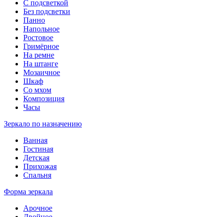
С подсветкой
Без подсветки
Панно
Напольное
Ростовое
Гримёрное
На ремне
На штанге
Мозаичное
Шкаф
Со мхом
Композиция
Часы
Зеркало по назначению
Ванная
Гостиная
Детская
Прихожая
Спальня
Форма зеркала
Арочное
Двойное