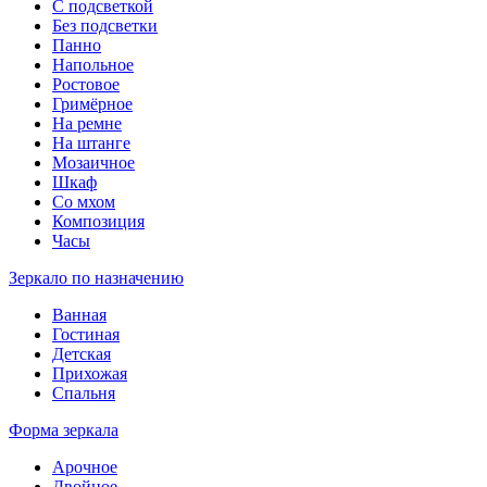
С подсветкой
Без подсветки
Панно
Напольное
Ростовое
Гримёрное
На ремне
На штанге
Мозаичное
Шкаф
Со мхом
Композиция
Часы
Зеркало по назначению
Ванная
Гостиная
Детская
Прихожая
Спальня
Форма зеркала
Арочное
Двойное