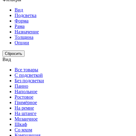
Вид
Подсветка
Форма
Рама
Назначение
Толщина
Опции
Сбросить
Вид
Все товары
С подсветкой
Без подсветки
Панно
Напольное
Ростовое
Гримёрное
На ремне
На штанге
Мозаичное
Шкаф
Со мхом
Композиция