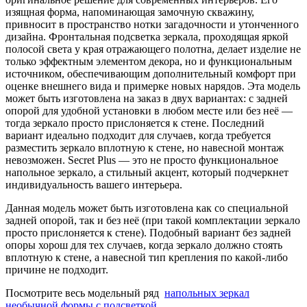
изящная форма, напоминающая замочную скважину,
привносит в пространство нотки загадочности и утонченного
дизайна. Фронтальная подсветка зеркала, проходящая яркой
полосой света у края отражающего полотна, делает изделие не
только эффектным элементом декора, но и функциональным
источником, обеспечивающим дополнительный комфорт при
оценке внешнего вида и примерке новых нарядов. Эта модель
может быть изготовлена на заказ в двух вариантах: с задней
опорой для удобной установки в любом месте или без неё —
тогда зеркало просто прислоняется к стене. Последний
вариант идеально подходит для случаев, когда требуется
разместить зеркало вплотную к стене, но навесной монтаж
невозможен. Secret Plus — это не просто функциональное
напольное зеркало, а стильный акцент, который подчеркнет
индивидуальность вашего интерьера.
Данная модель может быть изготовлена как со специальной
задней опорой, так и без неё (при такой комплектации зеркало
просто прислоняется к стене). Подобный вариант без задней
опоры хорош для тех случаев, когда зеркало должно стоять
вплотную к стене, а навесной тип крепления по какой-либо
причине не подходит.
Посмотрите весь модельный ряд
напольных зеркал
необычной формы с подсветкой