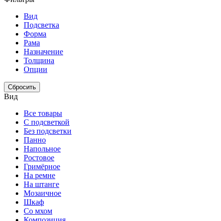
Вид
Подсветка
Форма
Рама
Назначение
Толщина
Опции
Сбросить
Вид
Все товары
С подсветкой
Без подсветки
Панно
Напольное
Ростовое
Гримёрное
На ремне
На штанге
Мозаичное
Шкаф
Со мхом
Композиция