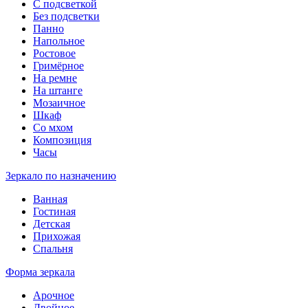
С подсветкой
Без подсветки
Панно
Напольное
Ростовое
Гримёрное
На ремне
На штанге
Мозаичное
Шкаф
Со мхом
Композиция
Часы
Зеркало по назначению
Ванная
Гостиная
Детская
Прихожая
Спальня
Форма зеркала
Арочное
Двойное