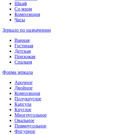
Шкаф
Со мхом
Композиция
Часы
Зеркало по назначению
Ванная
Гостиная
Детская
Прихожая
Спальня
Форма зеркала
Арочное
Двойное
Композиция
Полукруглое
Капсула
Круглое
Многоугольное
Овальное
Прямоугольное
Фигурное