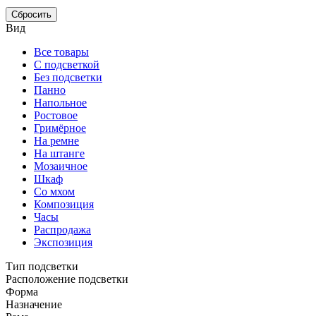
Сбросить
Вид
Все товары
С подсветкой
Без подсветки
Панно
Напольное
Ростовое
Гримёрное
На ремне
На штанге
Мозаичное
Шкаф
Со мхом
Композиция
Часы
Распродажа
Экспозиция
Тип подсветки
Расположение подсветки
Форма
Назначение