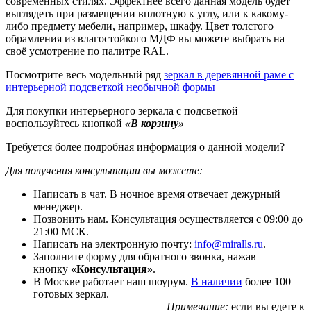
современных стилях. Эффектнее всего данная модель будет
выглядеть при размещении вплотную к углу, или к какому-
либо предмету мебели, например, шкафу. Цвет толстого
обрамления из влагостойкого МДФ вы можете выбрать на
своё усмотрение по палитре RAL.
Посмотрите весь модельный ряд
зеркал в деревянной раме с
интерьерной подсветкой необычной формы
Для покупки интерьерного зеркала с подсветкой
воспользуйтесь кнопкой
«В корзину»
Требуется более подробная информация о данной модели?
Для получения консультации вы можете:
Написать в чат. В ночное время отвечает дежурный
менеджер.
Позвонить нам. Консультация осуществляется с 09:00 до
21:00 МСК.
Написать на электронную почту:
info@miralls.ru
.
Заполните форму для обратного звонка, нажав
кнопку
«Консультация»
.
В Москве работает наш шоурум.
В наличии
более 100
готовых зеркал.
Примечание:
если вы едете к