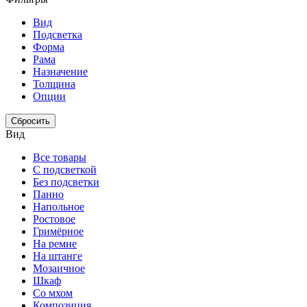
Вид
Подсветка
Форма
Рама
Назначение
Толщина
Опции
Сбросить
Вид
Все товары
С подсветкой
Без подсветки
Панно
Напольное
Ростовое
Гримёрное
На ремне
На штанге
Мозаичное
Шкаф
Со мхом
Композиция