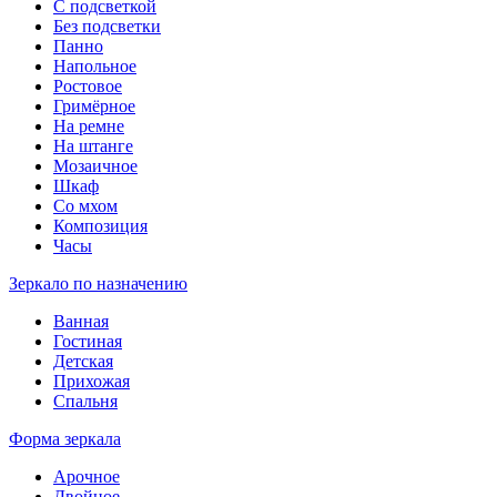
С подсветкой
Без подсветки
Панно
Напольное
Ростовое
Гримёрное
На ремне
На штанге
Мозаичное
Шкаф
Со мхом
Композиция
Часы
Зеркало по назначению
Ванная
Гостиная
Детская
Прихожая
Спальня
Форма зеркала
Арочное
Двойное