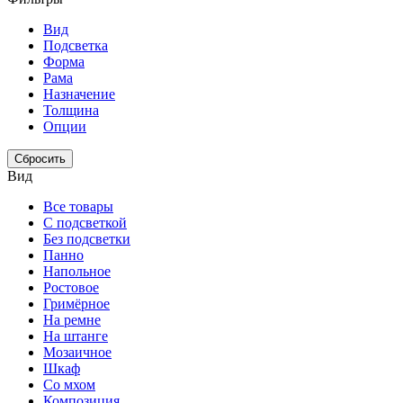
Вид
Подсветка
Форма
Рама
Назначение
Толщина
Опции
Сбросить
Вид
Все товары
С подсветкой
Без подсветки
Панно
Напольное
Ростовое
Гримёрное
На ремне
На штанге
Мозаичное
Шкаф
Со мхом
Композиция