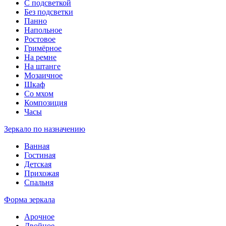
С подсветкой
Без подсветки
Панно
Напольное
Ростовое
Гримёрное
На ремне
На штанге
Мозаичное
Шкаф
Со мхом
Композиция
Часы
Зеркало по назначению
Ванная
Гостиная
Детская
Прихожая
Спальня
Форма зеркала
Арочное
Двойное