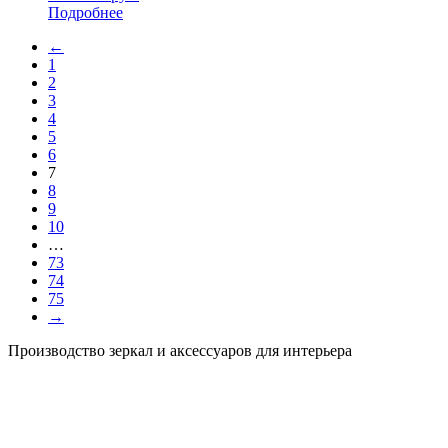
Подробнее
←
1
2
3
4
5
6
7
8
9
10
…
73
74
75
→
Производство зеркал и аксессуаров для интерьера