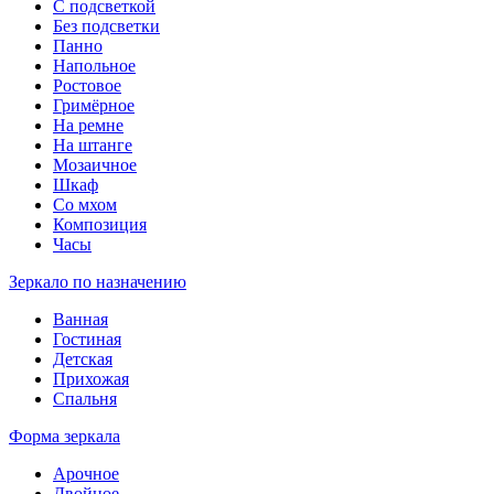
С подсветкой
Без подсветки
Панно
Напольное
Ростовое
Гримёрное
На ремне
На штанге
Мозаичное
Шкаф
Со мхом
Композиция
Часы
Зеркало по назначению
Ванная
Гостиная
Детская
Прихожая
Спальня
Форма зеркала
Арочное
Двойное