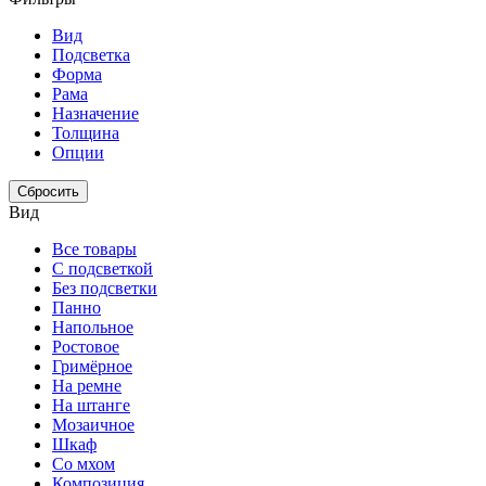
Вид
Подсветка
Форма
Рама
Назначение
Толщина
Опции
Сбросить
Вид
Все товары
С подсветкой
Без подсветки
Панно
Напольное
Ростовое
Гримёрное
На ремне
На штанге
Мозаичное
Шкаф
Со мхом
Композиция